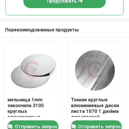
Продолжать
Порекомендованные продукты
Дом
мельница 1mm
Тонкие круглые
закончила 3105
алюминиевые диски
Товары
круглых
листа 1070 1 дюйма
алюминиевых
для утварей
дисков OD 120mm
Cookware
Отправить запрос
Отправить запрос
Видео
листа больших