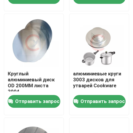
алюминиевых
О нас
Тур по фабрике
Контроль качества
Свяжитесь с нами
Круглый
алюминиевые круги
алюминиевый диск
3003 дисков для
OD 200MM листа
утварей Cookware
3004
Сделать запрос
Отправить запрос
Отправить запрос
Металлический лист алюминия в листах
алюминиевая катушка листа