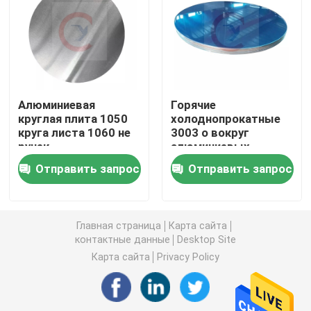
Алюминиевая круглая труба
Алюминиевый круглый бар
Алюминиевая
Горячие
круглая плита 1050
холоднопрокатные
Лист углерода стальной
круга листа 1060 не
3003 o вокруг
ручек
алюминиевых
дисков диск 12
Алюминиевая квадратная трубка
Отправить запрос
Отправить запрос
дюймов
алюминиевый
Тонкие алюминиевые прокладки
Главная страница
Карта сайта
контактные данные
Desktop Site
круглый алюминиевый лист
Карта сайта
Privacy Policy
Алюминиевая трубка катушки