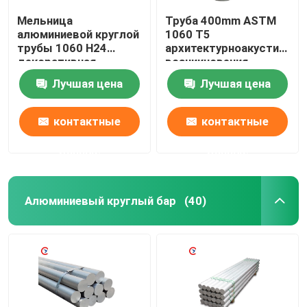
Мельница
Труба 400mm ASTM
алюминиевой круглой
1060 T5
трубы 1060 H24
архитектурноакустическ
декоративная
возникновения
закончила толщину
алюминиевая круглая
Лучшая цена
Лучшая цена
0.6mm
контактные
контактные
данные
данные
Алюминиевый круглый бар
(40)