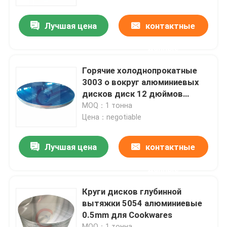
Лучшая цена
контактные
О нас
данные
Тур по фабрике
Горячие холоднопрокатные
3003 o вокруг алюминиевых
Контроль качества
дисков диск 12 дюймов
алюминиевый
MOQ：1 тонна
Цена：negotiable
Свяжитесь с нами
Лучшая цена
контактные
Сделать запрос
данные
Металлический лист алюминия в листах
Круги дисков глубинной
вытяжки 5054 алюминиевые
0.5mm для Cookwares
алюминиевая катушка листа
MOQ：1 тонна