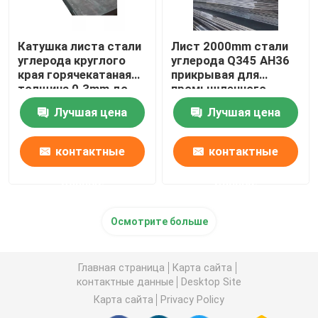
Катушка листа стали
Лист 2000mm стали
углерода круглого
углерода Q345 AH36
края горячекатаная
прикрывая для
толщина 0.3mm до
промышленного
200mm
использования
Лучшая цена
Лучшая цена
контактные
контактные
данные
данные
Осмотрите больше
Главная страница
Карта сайта
контактные данные
Desktop Site
Карта сайта
Privacy Policy