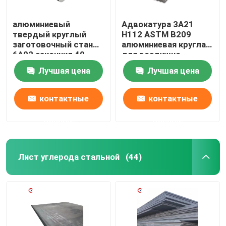
алюминиевый
Адвокатура 3A21
твердый круглый
H112 ASTM B209
заготовочный стан
алюминиевая круглая
6A02 закончил 40-
для воздушно-
800MM OD
космического
Лучшая цена
Лучшая цена
пространства
авиации
контактные
контактные
данные
данные
Лист углерода стальной
(44)