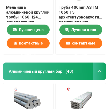
Мельница
Труба 400mm ASTM
алюминиевой круглой
1060 T5
трубы 1060 H24
архитектурноакустическ
декоративная
возникновения
закончила толщину
алюминиевая круглая
Лучшая цена
Лучшая цена
0.6mm
контактные
контактные
данные
данные
Алюминиевый круглый бар
(40)