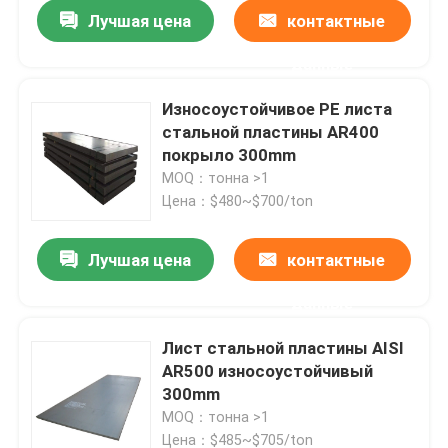
Лучшая цена
контактные
данные
Износоустойчивое PE листа
стальной пластины AR400
покрыло 300mm
MOQ：тонна >1
Цена：$480~$700/ton
Лучшая цена
контактные
данные
Дом
Лист стальной пластины AISI
AR500 износоустойчивый
Товары
300mm
MOQ：тонна >1
Видео
Цена：$485~$705/ton