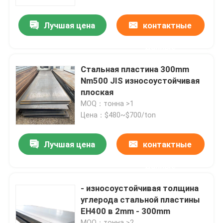
Лучшая цена
контактные
О нас
данные
Тур по фабрике
Стальная пластина 300mm
Nm500 JIS износоустойчивая
Контроль качества
плоская
MOQ：тонна >1
Цена：$480~$700/ton
Свяжитесь с нами
Лучшая цена
контактные
Сделать запрос
данные
Металлический лист алюминия в листах
- износоустойчивая толщина
углерода стальной пластины
EH400 в 2mm - 300mm
алюминиевая катушка листа
MOQ：тонна ≥2