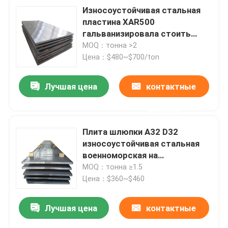
Износоустойчивая стальная
пластина XAR500
гальванизировала стоить
представление 0.6m
MOQ：тонна >2
Цена：$480~$700/ton
Лучшая цена
контактные
данные
Плита шлюпки A32 D32
износоустойчивая стальная
военноморская на
судостроение 2500mm
MOQ：тонна ≥1.5
Цена：$360~$460
Лучшая цена
контактные