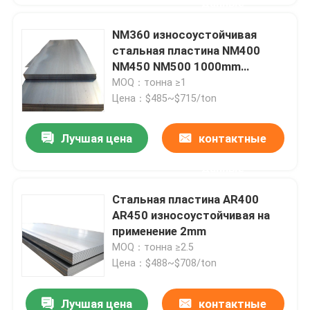
данные
NM360 износоустойчивая
стальная пластина NM400
NM450 NM500 1000mm
горячекатаное
MOQ：тонна ≥1
Цена：$485~$715/ton
Лучшая цена
контактные
данные
Стальная пластина AR400
AR450 износоустойчивая на
применение 2mm
MOQ：тонна ≥2.5
Цена：$488~$708/ton
Лучшая цена
контактные