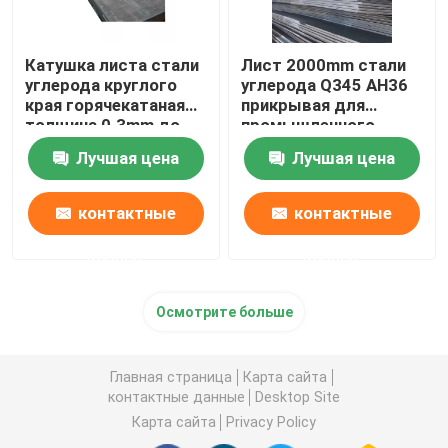
Катушка листа стали
Лист 2000mm стали
углерода круглого
углерода Q345 AH36
края горячекатаная
прикрывая для
толщина 0.3mm до
промышленного
200mm
использования
Лучшая цена
Лучшая цена
контактные
контактные
данные
данные
Осмотрите больше
Главная страница
Карта сайта
контактные данные
Desktop Site
Карта сайта
Privacy Policy