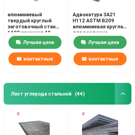
алюминиевый
Адвокатура 3A21
твердый круглый
H112 ASTM B209
заготовочный стан
алюминиевая круглая
6A02 закончил 40-
для воздушно-
800MM OD
космического
Лучшая цена
Лучшая цена
пространства
авиации
контактные
контактные
данные
данные
Лист углерода стальной
(44)