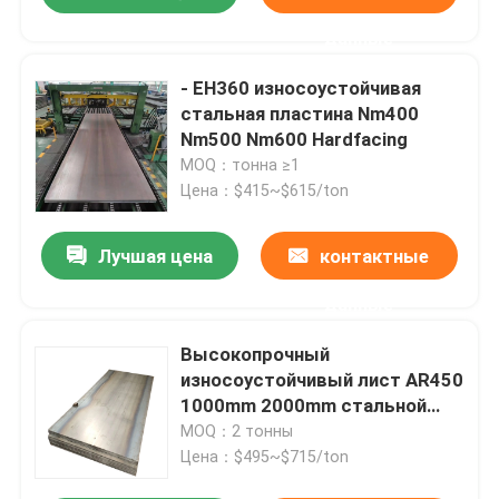
данные
- EH360 износоустойчивая
стальная пластина Nm400
Nm500 Nm600 Hardfacing
MOQ：тонна ≥1
Цена：$415~$615/ton
Лучшая цена
контактные
данные
Высокопрочный
износоустойчивый лист AR450
1000mm 2000mm стальной
пластины
MOQ：2 тонны
Цена：$495~$715/ton