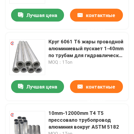
Лучшая цена
контактные
О нас
данные
Тур по фабрике
Круг 6061 T6 жары проводной
алюминиевый пускает 1-40mm
Контроль качества
по трубам для гидравлических
систем
MOQ：1Ton
Свяжитесь с нами
Лучшая цена
контактные
Сделать запрос
данные
Металлический лист алюминия в листах
10mm-12000mm T4 T5
прессовало трубопровод
алюминия вокруг ASTM 5182
алюминиевая катушка листа
MOQ：1Ton