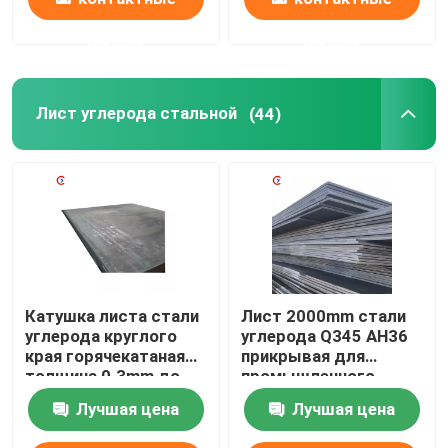
данные
данные
Лист углерода стальной
(44)
Катушка листа стали
Лист 2000mm стали
углерода круглого
углерода Q345 AH36
края горячекатаная
прикрывая для
толщина 0.3mm до
промышленного
200mm
использования
Лучшая цена
Лучшая цена