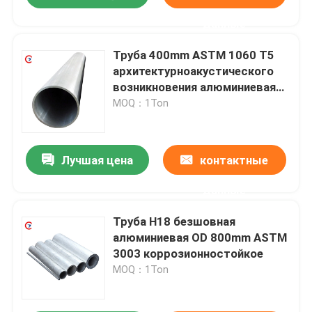
данные
Труба 400mm ASTM 1060 T5
архитектурноакустического
возникновения алюминиевая
круглая
MOQ：1Ton
Лучшая цена
контактные
данные
Труба H18 безшовная
алюминиевая OD 800mm ASTM
3003 коррозионностойкое
MOQ：1Ton