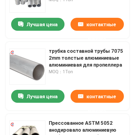
Алюминиевая круглая труба
Лучшая цена
контактные
Алюминиевый круглый бар
данные
трубка составной трубы 7075
Лист углерода стальной
2mm толстые алюминиевые
алюминиевая для пропеллера
MOQ：1Ton
Алюминиевая квадратная трубка
Тонкие алюминиевые прокладки
Лучшая цена
контактные
данные
круглый алюминиевый лист
Прессованное ASTM 5052
анодировало алюминиевую
Алюминиевая трубка катушки