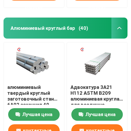
данные
данные
Алюминиевый круглый бар
(40)
алюминиевый
Адвокатура 3A21
твердый круглый
H112 ASTM B209
заготовочный стан
алюминиевая круглая
6A02 закончил 40-
для воздушно-
800MM OD
космического
Лучшая цена
Лучшая цена
пространства
авиации
контактные
контактные