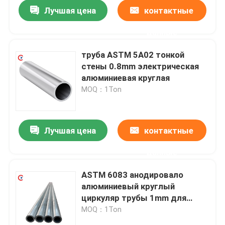
Лучшая цена
контактные
данные
труба ASTM 5A02 тонкой
стены 0.8mm электрическая
алюминиевая круглая
MOQ：1Ton
Лучшая цена
контактные
данные
Дом
ASTM 6083 анодировало
алюминиевый круглый
Товары
циркуляр трубы 1mm для
трубы цилиндра
MOQ：1Ton
Видео