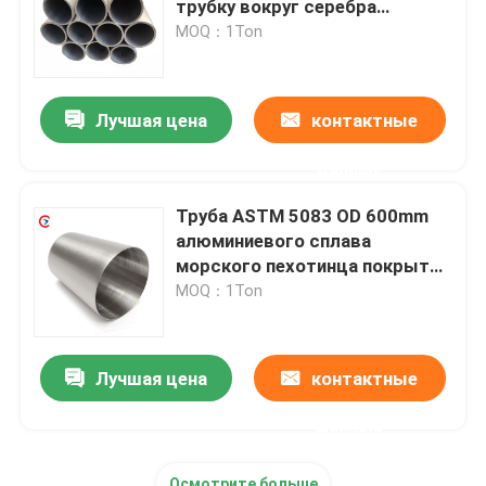
трубку вокруг серебра
природы
MOQ：1Ton
Алюминиевый сваривая провод
Лучшая цена
контактные
Крен алюминиевой фольги
данные
Износостойкая стальная пластина
Труба ASTM 5083 OD 600mm
алюминиевого сплава
Катушка из оцинкованной стали
морского пехотинца покрытия
порошка
MOQ：1Ton
Лезвия ножниц металла
Лучшая цена
контактные
данные
Осмотрите больше