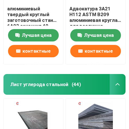
алюминиевый
Адвокатура 3A21
твердый круглый
H112 ASTM B209
заготовочный стан
алюминиевая круглая
6A02 закончил 40-
для воздушно-
800MM OD
космического
Лучшая цена
Лучшая цена
пространства
авиации
контактные
контактные
данные
данные
Лист углерода стальной
(44)