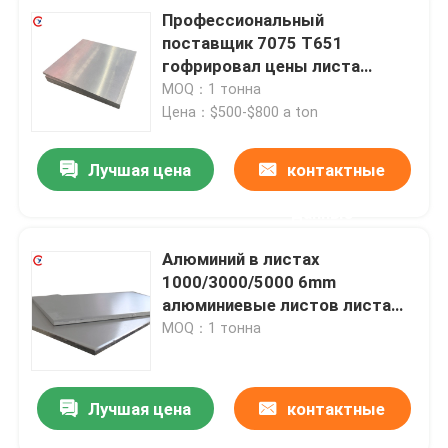
Профессиональный
поставщик 7075 T651
гофрировал цены листа
алюминиевого листа
MOQ：1 тонна
алюминиевые настилая крышу
Цена：$500-$800 a ton
Лучшая цена
контактные
данные
Алюминий в листах
1000/3000/5000 6mm
алюминиевые листов листа
6061 плиты алюминиевых
MOQ：1 тонна
Лучшая цена
контактные