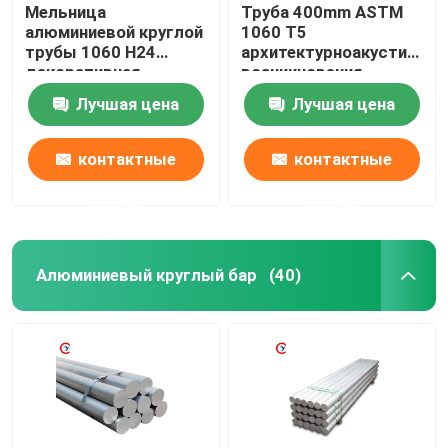
Мельница
Труба 400mm ASTM
алюминиевой круглой
1060 T5
трубы 1060 H24
архитектурноакустическ
декоративная
возникновения
закончила толщину
алюминиевая круглая
Лучшая цена
Лучшая цена
0.6mm
контактные
контактные
данные
данные
Алюминиевый круглый бар
(40)