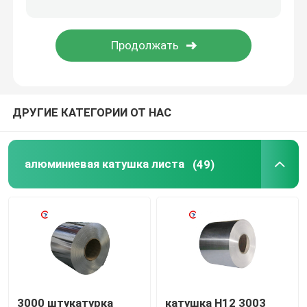
Алюминиевый сваривая провод
Крен алюминиевой фольги
ДРУГИЕ КАТЕГОРИИ ОТ НАС
Износостойкая стальная пластина
Катушка из оцинкованной стали
алюминиевая катушка листа
(49)
Лезвия ножниц металла
3000 штукатурка
катушка H12 3003