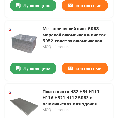
Лучшая цена
контактные
данные
Металлический лист 5083
морской алюминиев в листах
5052 толстая алюминиевая
плита 5054 5086 5754
MOQ：1 тонна
Лучшая цена
контактные
данные
Дом
Плита листа H32 H34 H111
H116 H321 H112 5083 o
Товары
алюминиевая для здания
шлюпки
MOQ：1 тонна
Видео