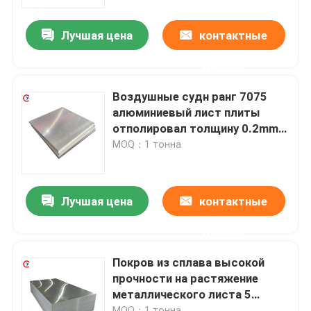
Лучшая цена
контактные
О нас
данные
Тур по фабрике
Воздушные судн ранг 7075
алюминиевый лист плиты
Контроль качества
отполировал толщину 0.2mm-
200mm
MOQ：1 тонна
Свяжитесь с нами
Лучшая цена
контактные
Сделать запрос
данные
Металлический лист алюминия в листах
Покров из сплава высокой
прочности на растяжение
металлического листа 5
алюминиевая катушка листа
алюминиев в листах серии
MOQ：1 тонна