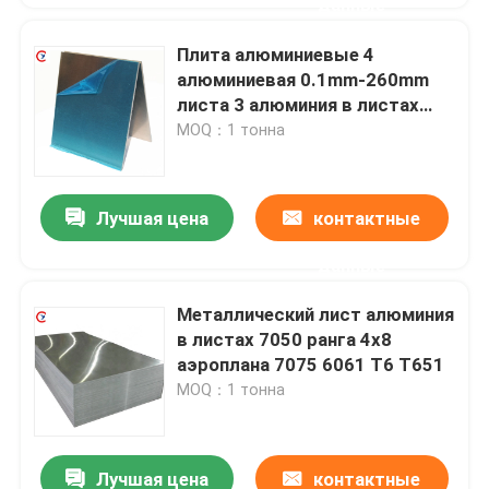
данные
Плита алюминиевые 4
алюминиевая 0.1mm-260mm
листа 3 алюминия в листах
5083 H116 ASTM B209 4x6
MOQ：1 тонна
Лучшая цена
контактные
данные
Металлический лист алюминия
в листах 7050 ранга 4x8
аэроплана 7075 6061 T6 T651
MOQ：1 тонна
Лучшая цена
контактные