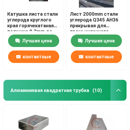
Катушка листа стали
Лист 2000mm стали
углерода круглого
углерода Q345 AH36
края горячекатаная
прикрывая для
толщина 0.3mm до
промышленного
200mm
использования
Лучшая цена
Лучшая цена
контактные
контактные
данные
данные
Алюминиевая квадратная трубка
(10)