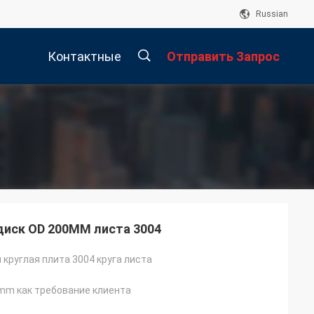
Russian
Контактные
Отправить Запрос
Данные
描
述
иск OD 200MM листа 3004
круглая плита 3004 круга листа
m как требование клиента