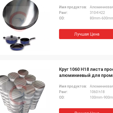
Имя продуктов:
Алюминиевая 
Ранг:
3104 H22
OD:
80mm-600mm 
Лучшая Цена
Круг 1060 H18 листа пр
алюминиевый для пром
Имя продуктов:
Алюминиевая 
Ранг:
1060 h18
OD:
100mm-900mm