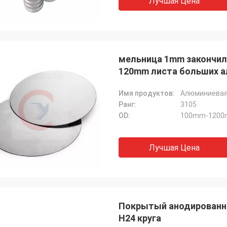
Лучшая Цена
мельница 1mm закончил
120mm листа больших 
Имя продуктов:
Алюминиевая 
Ранг:
3105
OD:
100mm-1200m
Лучшая Цена
Покрытый анодированн
H24 круга