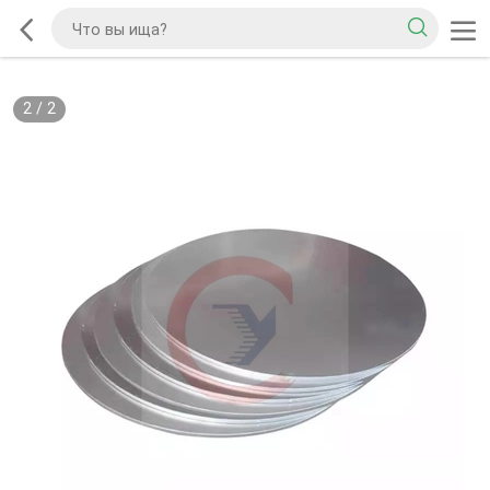
2
/
2