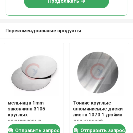
Продолжать
Порекомендованные продукты
Дом
мельница 1mm
Тонкие круглые
закончила 3105
алюминиевые диски
Товары
круглых
листа 1070 1 дюйма
алюминиевых
для утварей
дисков OD 120mm
Cookware
Отправить запрос
Отправить запрос
Видео
листа больших