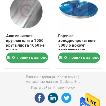
Алюминиевая круглая труба
Алюминиевый круглый бар
Алюминиевая
Горячие
круглая плита 1050
холоднопрокатные
Лист углерода стальной
круга листа 1060 не
3003 o вокруг
ручек
алюминиевых
дисков диск 12
Алюминиевая квадратная трубка
Отправить запрос
Отправить запрос
дюймов
алюминиевый
Тонкие алюминиевые прокладки
Главная страница
Карта сайта
контактные данные
Desktop Site
круглый алюминиевый лист
Карта сайта
Privacy Policy
Алюминиевая трубка катушки