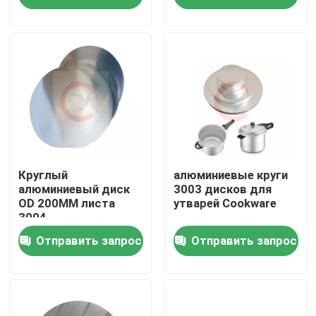
алюминиевых
О нас
Тур по фабрике
Контроль качества
Свяжитесь с нами
Круглый
алюминиевые круги
алюминиевый диск
3003 дисков для
OD 200MM листа
утварей Cookware
3004
Сделать запрос
Отправить запрос
Отправить запрос
Металлический лист алюминия в листах
алюминиевая катушка листа