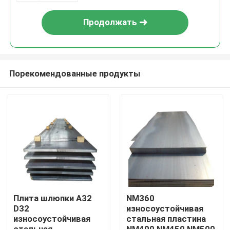
Продолжать
Порекомендованные продукты
Дом
Товары
Плита шлюпки A32
NM360
D32
износоустойчивая
износоустойчивая
стальная пластина
Видео
стальная
NM400 NM450 NM500