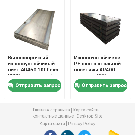
Алюминиевая круглая труба
Алюминиевый круглый бар
Лист углерода стальной
Высокопрочный
Износоустойчивое
износоустойчивый
PE листа стальной
лист AR450 1000mm
пластины AR400
Алюминиевая квадратная трубка
2000mm стальной
покрыло 300mm
пластины
Отправить запрос
Отправить запрос
Тонкие алюминиевые прокладки
Главная страница
Карта сайта
круглый алюминиевый лист
контактные данные
Desktop Site
Карта сайта
Privacy Policy
Алюминиевая трубка катушки