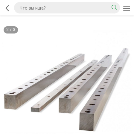
2
/
3