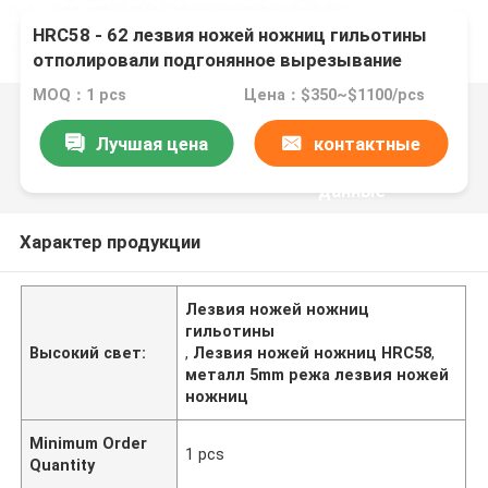
HRC58 - 62 лезвия ножей ножниц гильотины
отполировали подгонянное вырезывание
металла
MOQ：1 pcs
Цена：$350~$1100/pcs
Лучшая цена
контактные
данные
Характер продукции
Лезвия ножей ножниц
гильотины
Высокий свет:
,
Лезвия ножей ножниц HRC58
,
металл 5mm режа лезвия ножей
ножниц
Minimum Order
1 pcs
Quantity