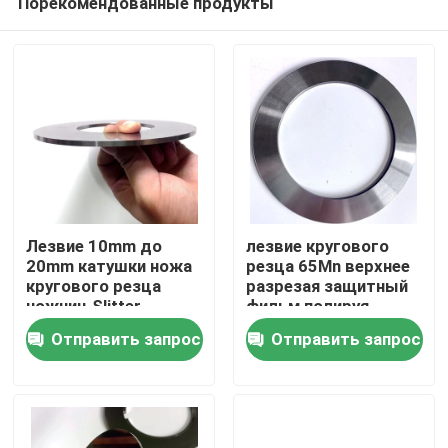
Порекомендованные продукты
Лезвие 10mm до
лезвие кругового
20mm катушки ножа
резца 65Mn верхнее
кругового резца
разрезая защитный
ножниц Slitter
фильм полируя
Дом
металла роторное
HRC55
Отправить запрос
Отправить запрос
разрезая
Товары
Видео