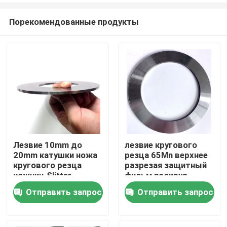
Порекомендованные продукты
Лезвие 10mm до
лезвие кругового
20mm катушки ножа
резца 65Mn верхнее
Дом
кругового резца
разрезая защитный
ножниц Slitter
фильм полируя
металла роторное
HRC55
Отправить запрос
Отправить запрос
Товары
разрезая
Видео