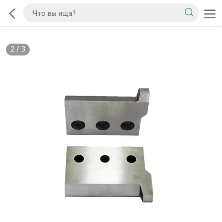
2
/
3