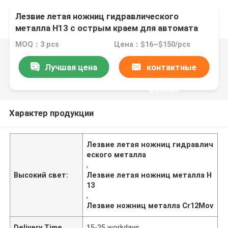
Лезвие летая ножниц гидравлического
металла H13 с острым краем для автомата
для резки
MOQ：3 pcs
Цена：$16~$150/pcs
Лучшая цена
контактные
данные
Характер продукции
Лезвие летая ножниц гидравлич
еского металла
,
Высокий свет:
Лезвие летая ножниц металла H
13
,
Лезвие ножниц металла Cr12Mov
Delivery Time
15-25 workdays