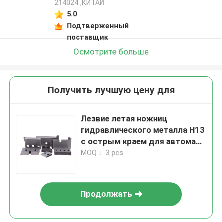
214024 ,КИТАЙ
5.0
Подтверженный
поставщик
Осмотрите больше
Получить лучшую цену для
Лезвие летая ножниц
гидравлического металла H13
с острым краем для автомата
для резки
MOQ： 3 pcs
Продолжать