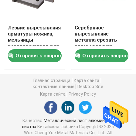
Алюминиевая круглая труба
Лезвие вырезывания
Серебряное
арматуры ножниц
вырезывание
Алюминиевый круглый бар
мельницы
металла срезать
гидравлическое для
промышленное
подгонянной
предприятие 9CrSi
Лист углерода стальной
Отправить запрос
Отправить запрос
толщины H13
лезвий 0.8mm
Алюминиевая квадратная трубка
Главная страница
Карта сайта
контактные данные
Desktop Site
Тонкие алюминиевые прокладки
Карта сайта
Privacy Policy
круглый алюминиевый лист
Качество
Металлический лист алюминия в
листах
Китайская фабрика.Copyright © 2025
Алюминиевая трубка катушки
Wuxi Cheng Yue Metal Materials Co., Ltd.. All