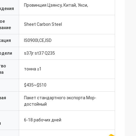
Провинция Цзянсу, Китай, Укси,
ждения
ое
Sheet Carbon Steel
вание
кация
IS0900I,CE,ISD
одели
s37jr st37 Q235
тво
тонна ≥1
за
$435~$510
вая
Пакет стандартного экспорта Мор-
достойный
6-18 рабочих дней
и