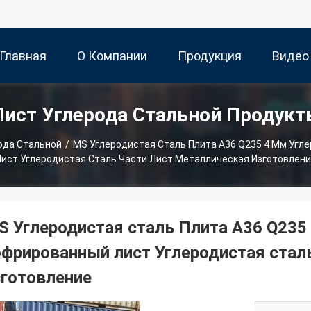
Главная
О Компании
Продукция
Видео
Лист Углерода Стальной Продукт
траница
ода Стальной
/
MS Углеродистая Сталь Плита A36 Q235 4 Мм Угл
ист Углеродистая Сталь Части Лист Металлическая Изготовлен
S Углеродистая сталь Плита A36 Q235
офрированный лист Углеродистая стал
зготовление