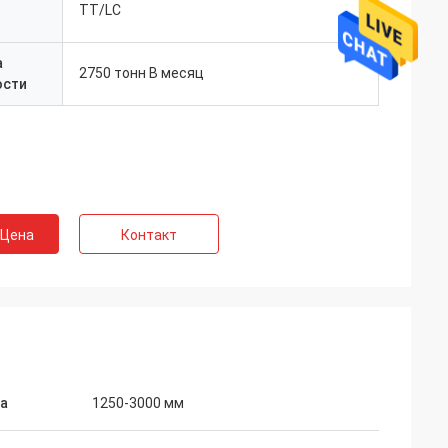
TT/LC
а
2750 тонн В месяц
ости
 Цена
Контакт
а
1250-3000 мм