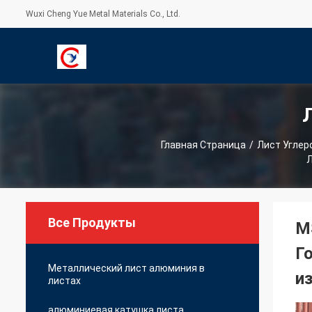
Wuxi Cheng Yue Metal Materials Co., Ltd.
С
Главная Страница
/
Лист Углер
Л
Все Продукты
M
Г
Металлический лист алюминия в
и
листах
алюминиевая катушка листа