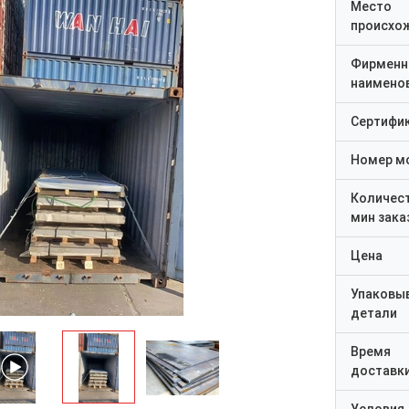
Место
происхо
Фирменн
наимено
Сертифи
Номер м
Количес
мин зака
Цена
Упаковы
детали
Время
доставк