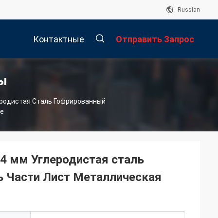
Russian
Контактные
Отправить Запрос
ы
Данные
描
еродистая Сталь Гофрированный
ие
述
 4 мм Углеродистая сталь
ь Части Лист Металлическая