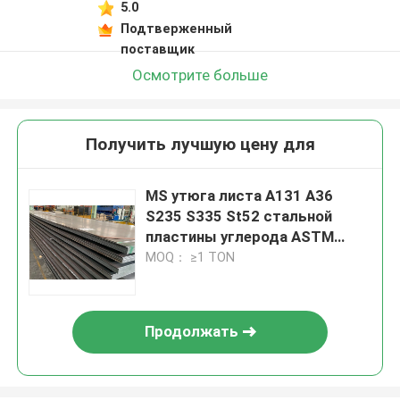
5.0
Подтверженный
поставщик
Осмотрите больше
Получить лучшую цену для
MS утюга листа A131 A36
S235 S335 St52 стальной
пластины углерода ASTM
горячекатаное слабое
MOQ： ≥1 TON
Продолжать