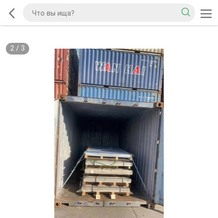
2
/
3