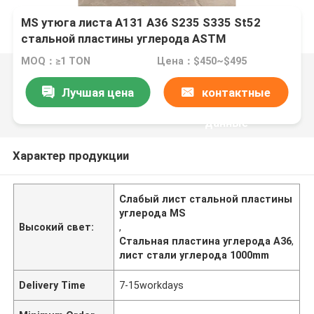
MS утюга листа A131 A36 S235 S335 St52
стальной пластины углерода ASTM
горячекатаное слабое
MOQ：≥1 TON
Цена：$450~$495
Лучшая цена
контактные
данные
Характер продукции
Слабый лист стальной пластины
углерода MS
Высокий свет:
,
Стальная пластина углерода A36
,
лист стали углерода 1000mm
Delivery Time
7-15workdays