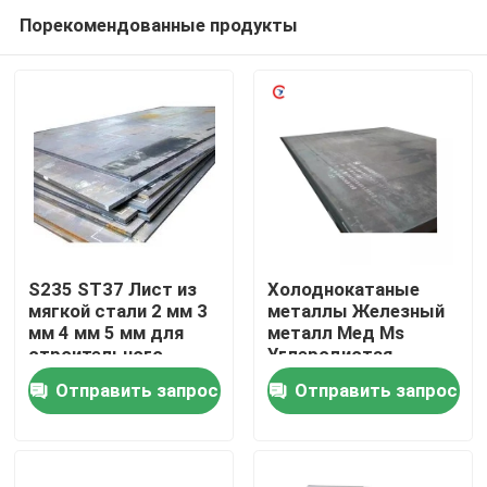
Порекомендованные продукты
S235 ST37 Лист из
Холоднокатаные
мягкой стали 2 мм 3
металлы Железный
мм 4 мм 5 мм для
металл Мед Ms
Дом
строительного
Углеродистая
материала
стальная плита для
Отправить запрос
Отправить запрос
строительного
Товары
материала /
Производство /
Судно
Видео