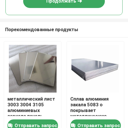
Продолжать
Порекомендованные продукты
Дом
металлический лист
Сплав алюминия
3003 3004 3105
закала 5083 o
Товары
алюминиевых
покрывает
зеркала панель
металлическую
плиты 0,05 до
ширину 100-2600mm
Отправить запрос
Отправить запрос
Видео
200mm
финиша мельницы