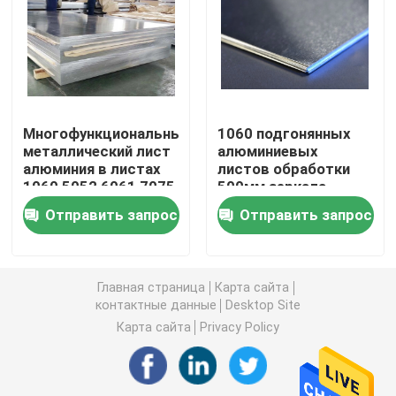
Алюминиевая круглая труба
Алюминиевый круглый бар
Многофункциональный
1060 подгонянных
металлический лист
алюминиевых
Лист углерода стальной
алюминия в листах
листов обработки
1060 5052 6061 7075
500мм зеркала
на воздушные судн
металла
Алюминиевая квадратная трубка
Отправить запрос
Отправить запрос
0.3-430mm 0.2-
200mm
Тонкие алюминиевые прокладки
Главная страница
Карта сайта
контактные данные
Desktop Site
круглый алюминиевый лист
Карта сайта
Privacy Policy
Алюминиевая трубка катушки