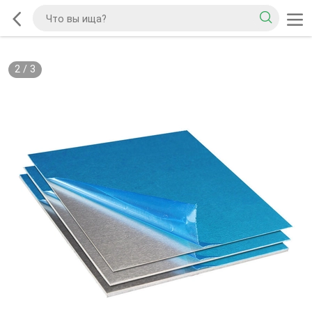
2
/
3