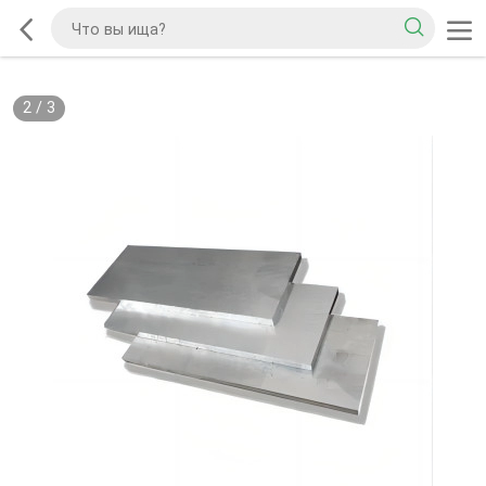
2
/
3