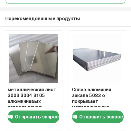
Порекомендованные продукты
металлический лист
Сплав алюминия
Дом
3003 3004 3105
закала 5083 o
алюминиевых
покрывает
зеркала панель
металлическую
Товары
плиты 0,05 до
ширину 100-2600mm
Отправить запрос
Отправить запрос
200mm
финиша мельницы
Видео