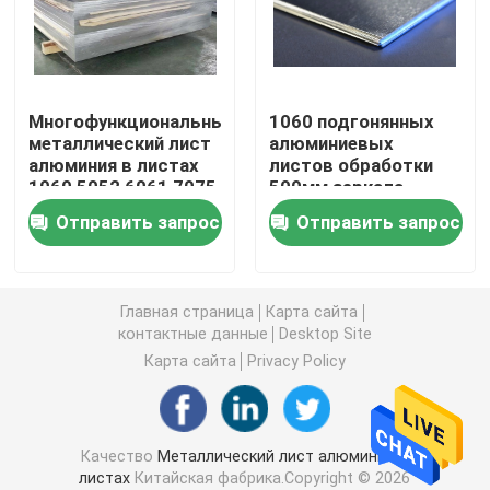
Алюминиевая круглая труба
Многофункциональный
1060 подгонянных
Алюминиевый круглый бар
металлический лист
алюминиевых
алюминия в листах
листов обработки
1060 5052 6061 7075
500мм зеркала
Лист углерода стальной
на воздушные судн
металла
Отправить запрос
Отправить запрос
0.3-430mm 0.2-
200mm
Алюминиевая квадратная трубка
Главная страница
Карта сайта
Тонкие алюминиевые прокладки
контактные данные
Desktop Site
Карта сайта
Privacy Policy
круглый алюминиевый лист
Качество
Металлический лист алюминия в
Алюминиевая трубка катушки
листах
Китайская фабрика.Copyright © 2026