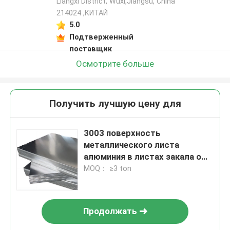
Liangxi District, Wuxi,Jiangsu, China
214024 ,КИТАЙ
5.0
Подтверженный
поставщик
Осмотрите больше
Получить лучшую цену для
3003 поверхность
металлического листа
алюминия в листах закала o
100-2600mm анодированная
MOQ： ≥3 ton
для индустрии
Продолжать