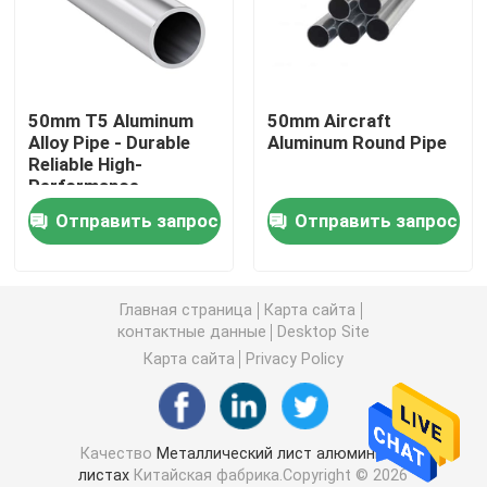
Алюминиевая круглая труба
50mm T5 Aluminum
50mm Aircraft
Алюминиевый круглый бар
Alloy Pipe - Durable
Aluminum Round Pipe
Reliable High-
Performance
Лист углерода стальной
Отправить запрос
Отправить запрос
Алюминиевая квадратная трубка
Главная страница
Карта сайта
Тонкие алюминиевые прокладки
контактные данные
Desktop Site
Карта сайта
Privacy Policy
круглый алюминиевый лист
Качество
Металлический лист алюминия в
Алюминиевая трубка катушки
листах
Китайская фабрика.Copyright © 2026