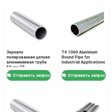
О нас
Тур по фабрике
Контроль качества
Зеркало
T4 1060 Aluminum
полированная цепная
Round Pipe for
Свяжитесь с нами
алюминиевая труба
Industrial Applications
50 мм T5
порошкообразный
Отправить запрос
Отправить запрос
покрытие
Сделать запрос
Металлический лист алюминия в листах
алюминиевая катушка листа