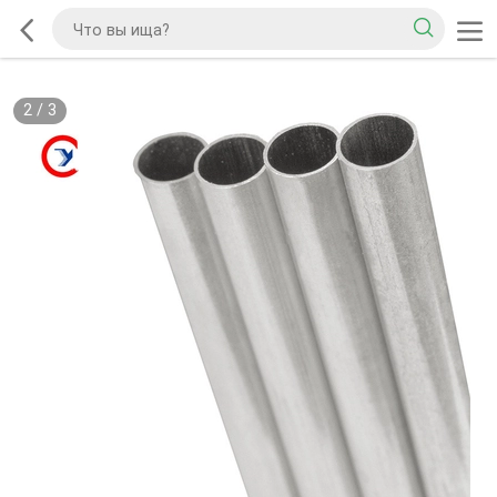
2
/
3