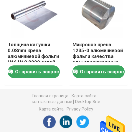
Алюминиевая круглая труба
Алюминиевый круглый бар
Толщина катушки
Микронов крена
0.08mm крена
1235-0 алюминиевой
Лист углерода стальной
алюминиевой фольги
фольги качества
H16 H18 8000 серий
еды сверхмощные
80
Алюминиевая квадратная трубка
Отправить запрос
Отправить запрос
Тонкие алюминиевые прокладки
Главная страница
Карта сайта
контактные данные
Desktop Site
круглый алюминиевый лист
Карта сайта
Privacy Policy
Алюминиевая трубка катушки