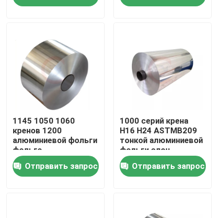
О нас
Тур по фабрике
Контроль качества
Свяжитесь с нами
1145 1050 1060
1000 серий крена
кренов 1200
H16 H24 ASTMB209
алюминиевой фольги
тонкой алюминиевой
фольга
фольги слон
Сделать запрос
алюминиевого
Отправить запрос
Отправить запрос
сплава 5754 0.08mm
Металлический лист алюминия в листах
алюминиевая катушка листа