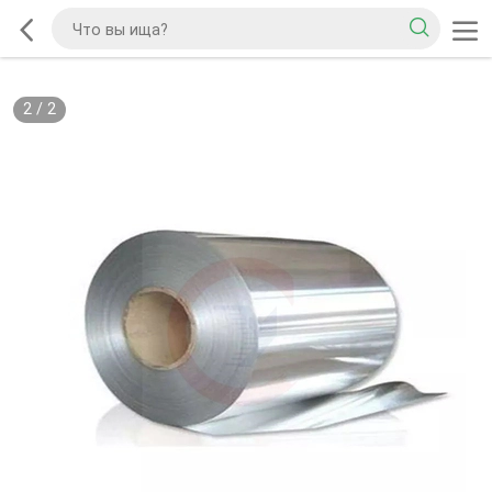
2
/
2