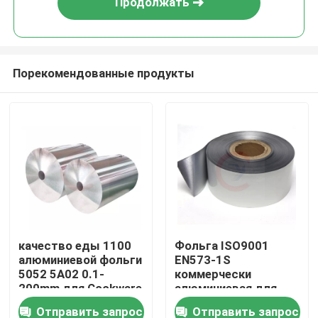
Продолжать
Порекомендованные продукты
Дом
качество еды 1100
Фольга ISO9001
алюминиевой фольги
EN573-1S
Товары
5052 5A02 0.1-
коммерчески
200mm для Cookware
алюминиевая для
кондиционера
Отправить запрос
Отправить запрос
Видео