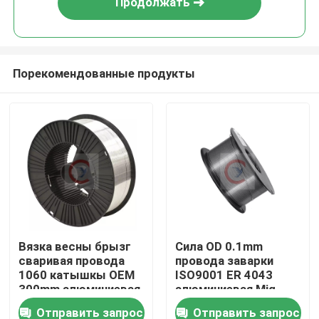
Продолжать
Порекомендованные продукты
Дом
Вязка весны брызг
Сила OD 0.1mm
сваривая провода
провода заварки
Товары
1060 катышкы OEM
ISO9001 ER 4043
300mm алюминиевая
алюминиевая Mig
покрыла
Отправить запрос
Отправить запрос
Видео