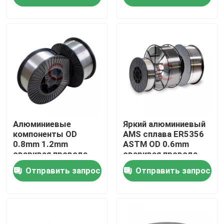
О нас
Тур по фабрике
Контроль качества
Свяжитесь с нами
Алюминиевые
Яркий алюминиевый
компоненты OD
AMS сплава ER5356
0.8mm 1.2mm
ASTM OD 0.6mm
сваривая провода
сваривая провода
Сделать запрос
ER4043
Отправить запрос
Отправить запрос
автомобильные
Металлический лист алюминия в листах
алюминиевая катушка листа