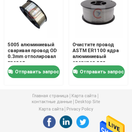
Алюминиевая круглая труба
Алюминиевый круглый бар
5005 алюминиевый
Очистите провод
сваривая провод OD
ASTM ER1100 ядра
Лист углерода стальной
0.3mm отполировал
алюминиевый
провод
сваривая для
алюминиевого
судостроения
Алюминиевая квадратная трубка
Отправить запрос
Отправить запрос
сплава
Тонкие алюминиевые прокладки
Главная страница
Карта сайта
контактные данные
Desktop Site
круглый алюминиевый лист
Карта сайта
Privacy Policy
Алюминиевая трубка катушки