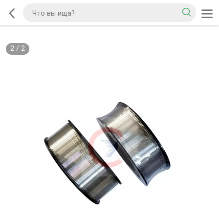
2
/
2