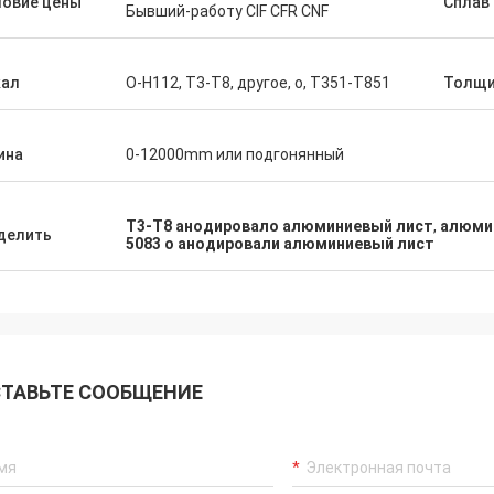
ловие цены
Сплав 
Бывший-работу CIF CFR CNF
кал
O-H112, T3-T8, другое, o, T351-T851
Толщи
ина
0-12000mm или подгонянный
T3-T8 анодировало алюминиевый лист
,
алюмин
делить
5083 o анодировали алюминиевый лист
ТАВЬТЕ СООБЩЕНИЕ