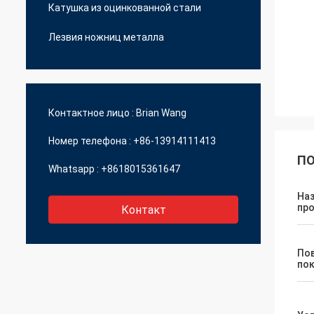
Катушка из оцинкованной стали
Лезвия ножниц металла
Контактное лицо :
Brian Wang
Номер телефона :
+86-13914111413
ПО
Whatsapp :
+8618015361647
На
пр
Контакт
По
по