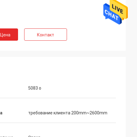
 Цена
Контакт
5083 o
а
требование клиента 200mm~2600mm