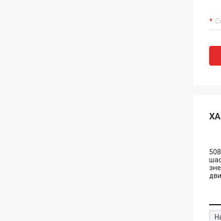
ХА
508
шас
эне
дви
Н