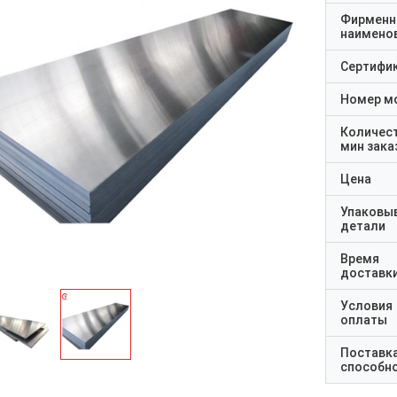
Фирменн
наимено
Сертифи
Номер м
Количес
мин зака
Цена
Упаковы
детали
Время
доставк
Условия
оплаты
Поставк
способн