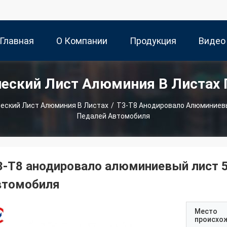
Главная
О Компании
Продукция
Видео
еский Лист Алюминия В Листах
траница
еский Лист Алюминия В Листах
/
T3-T8 Анодировало Алюминиевы
Педалей Автомобиля
3-T8 анодировало алюминиевый лист 5
втомобиля
Место
происхо