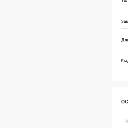
Ус
За
Дл
Вы
ОС