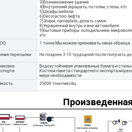
3)Возникновение здания
4)Внутренний украшать; потолки, стены, etc
5)Шкафы мебели
6)Decoraction лифта
7)Знаки, nameplate, делать сумок
8)Украшенный внутрь и вне автомобиля
9)Бытовые приборы: холодильники, микроволн
etc
OQ
1 тонна Мы можем признавать заказ образца
ремя пересылки
Не позднее 3-15 трудодней после получать д
паковка
Водоустойчивая упакованные бумага и сталь
кспорта
Костюм пакета стандартного экспорта морехо
мере необходимости
мкость
25000 тонн/месяц
Произведенная