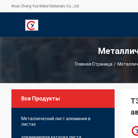
Wuxi Cheng Yue Metal Materials Co., Ltd.
Металлич
С
Главная Страница
/
Металлич
Все Продукты
T
а
Металлический лист алюминия в
листах
алюминиевая катушка листа