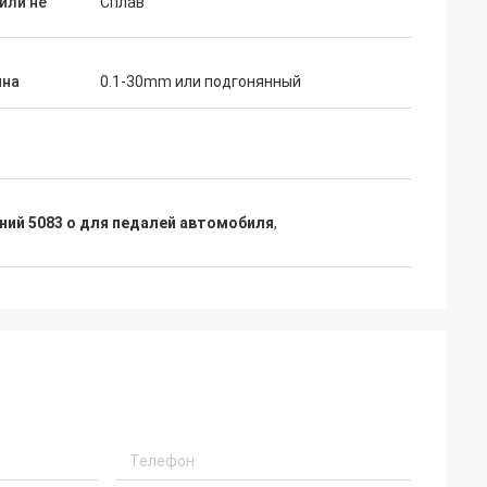
или не
Сплав
на
0.1-30mm или подгонянный
ий 5083 o для педалей автомобиля
,