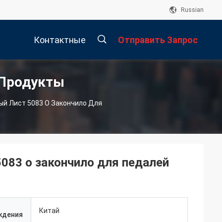
Russian
Контактные
Отправить Запрос
 Продукты
Данные
描
й Лист 5083 O Закончило Для
述
083 o закончило для педалей
Китай
ждения