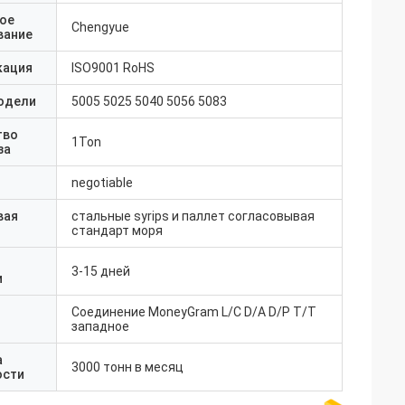
ое
Chengyue
вание
кация
ISO9001 RoHS
одели
5005 5025 5040 5056 5083
тво
1Ton
за
negotiable
вая
стальные syrips и паллет согласовывая
стандарт моря
3-15 дней
и
Соединение MoneyGram L/C D/A D/P T/T
западное
а
3000 тонн в месяц
ости