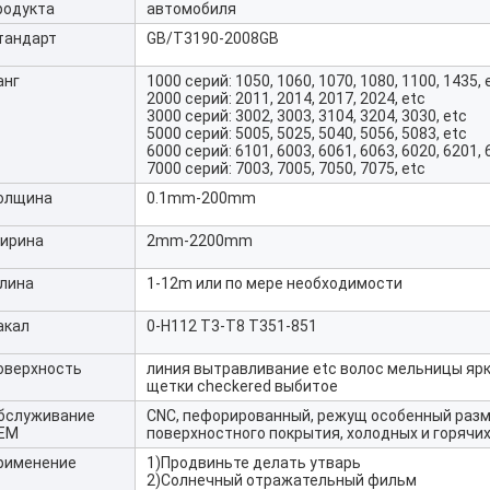
родукта
автомобиля
тандарт
GB/T3190-2008GB
анг
1000 серий: 1050, 1060, 1070, 1080, 1100, 1435, 
2000 серий: 2011, 2014, 2017, 2024, etc
3000 серий: 3002, 3003, 3104, 3204, 3030, etc
5000 серий: 5005, 5025, 5040, 5056, 5083, etc
6000 серий: 6101, 6003, 6061, 6063, 6020, 6201, 
7000 серий: 7003, 7005, 7050, 7075, etc
олщина
0.1mm-200mm
ирина
2mm-2200mm
лина
1-12m или по мере необходимости
акал
0-H112 T3-T8 T351-851
оверхность
линия вытравливание etc волос мельницы яр
щетки checkered выбитое
бслуживание
CNC, пефорированный, режущ особенный разм
EM
поверхностного покрытия, холодных и горячи
рименение
1)Продвиньте делать утварь
2)Солнечный отражательный фильм