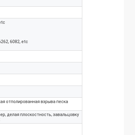
etc
6262, 6082, etc
кая отполированная взрыва песка
ер, делая плоскостность, завальцовку
х