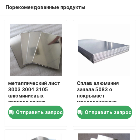
Порекомендованные продукты
металлический лист
Сплав алюминия
3003 3004 3105
закала 5083 o
алюминиевых
покрывает
Дом
зеркала панель
металлическую
плиты 0,05 до
ширину 100-2600mm
Отправить запрос
Отправить запрос
200mm
финиша мельницы
Товары
Видео