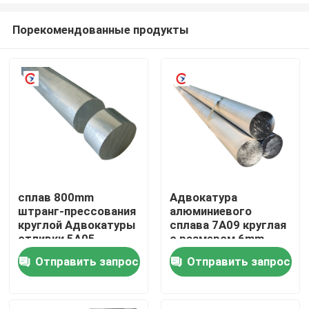
Порекомендованные продукты
сплав 800mm
Адвокатура
штранг-прессования
алюминиевого
Дом
круглой Адвокатуры
сплава 7A09 круглая
отливки 5A05
с размером 6mm
алюминиевый
8mm 10mm
Отправить запрос
Отправить запрос
Товары
Видео