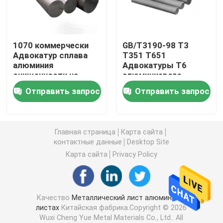
Алюминиевая круглая труба
1070 коммерчески
GB/T3190-98 T3
Адвокатур сплава
T351 T651
Алюминиевый круглый бар
алюминия
Адвокатуры T6
очищенности на
алюминиевого
части системы
сплава 6082 для
Лист углерода стальной
Отправить запрос
Отправить запрос
вентиляции
покрытия
воздушных судн
300MM
Алюминиевая квадратная трубка
Главная страница
Карта сайта
контактные данные
Desktop Site
Тонкие алюминиевые прокладки
Карта сайта
Privacy Policy
круглый алюминиевый лист
Качество
Металлический лист алюминия в
листах
Китайская фабрика.Copyright © 2026
Алюминиевая трубка катушки
Wuxi Cheng Yue Metal Materials Co., Ltd.. All