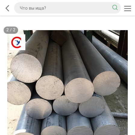
2
/
2