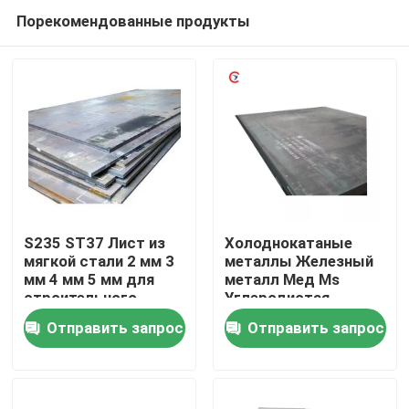
Порекомендованные продукты
S235 ST37 Лист из
Холоднокатаные
мягкой стали 2 мм 3
металлы Железный
мм 4 мм 5 мм для
металл Мед Ms
Дом
строительного
Углеродистая
материала
стальная плита для
Отправить запрос
Отправить запрос
строительного
Товары
материала /
Производство /
Судно
Видео