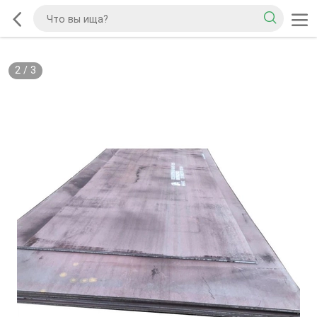
2
/
3