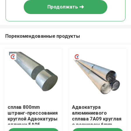
Продолжать
Порекомендованные продукты
Дом
сплав 800mm
Адвокатура
Товары
штранг-прессования
алюминиевого
круглой Адвокатуры
сплава 7A09 круглая
отливки 5A05
с размером 6mm
Видео
алюминиевый
8mm 10mm