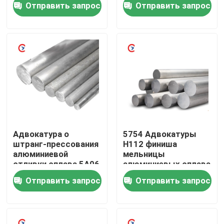
Отправить запрос
Отправить запрос
О нас
Тур по фабрике
Контроль качества
Свяжитесь с нами
Адвокатура o
5754 Адвокатуры
штранг-прессования
H112 финиша
алюминиевой
мельницы
Сделать запрос
отливки сплава 5A06
алюминиевых сплава
круглая - H112 T351
круглых без грубого
Отправить запрос
Отправить запрос
Selvedge
Металлический лист алюминия в листах
алюминиевая катушка листа