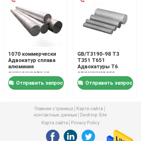
Алюминиевая круглая труба
Алюминиевый круглый бар
1070 коммерчески
GB/T3190-98 T3
Лист углерода стальной
Адвокатур сплава
T351 T651
алюминия
Адвокатуры T6
очищенности на
алюминиевого
Алюминиевая квадратная трубка
части системы
сплава 6082 для
Отправить запрос
Отправить запрос
вентиляции
покрытия
воздушных судн
Тонкие алюминиевые прокладки
300MM
Главная страница
Карта сайта
контактные данные
Desktop Site
круглый алюминиевый лист
Карта сайта
Privacy Policy
Алюминиевая трубка катушки