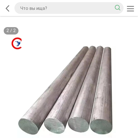
2
/
2