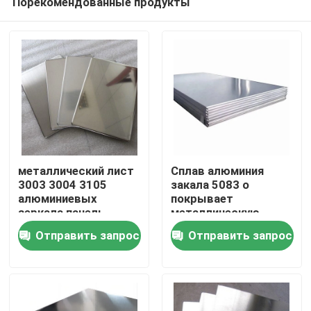
Порекомендованные продукты
металлический лист
Сплав алюминия
3003 3004 3105
закала 5083 o
алюминиевых
покрывает
зеркала панель
металлическую
Дом
плиты 0,05 до
ширину 100-2600mm
Отправить запрос
Отправить запрос
200mm
финиша мельницы
Товары
Видео