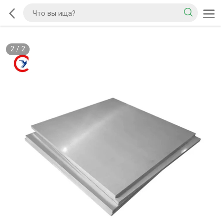
2
/
2