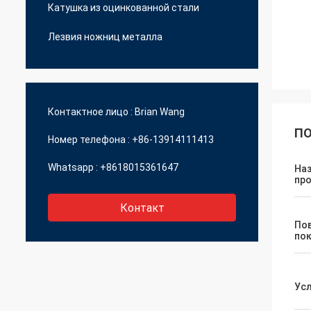
Катушка из оцинкованной стали
Лезвия ножниц металла
Контактное лицо :
Brian Wang
ПО
Номер телефона :
+86-13914111413
Whatsapp :
+8618015361647
На
пр
Контакт
По
по
Ус