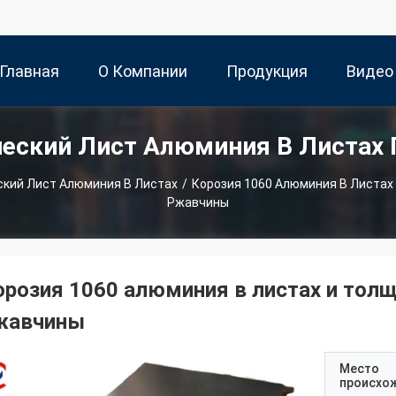
Главная
О Компании
Продукция
Видео
еский Лист Алюминия В Листах
траница
кий Лист Алюминия В Листах
/
Корозия 1060 Алюминия В Листа
Ржавчины
орозия 1060 алюминия в листах и тол
жавчины
Место
происхо