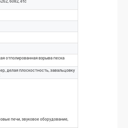
6262, 6082, etc
кая отполированная взрыва песка
ер, делая плоскостность, завальцовку
х
овые печи, звуковое оборудование,