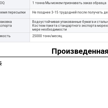
OQ
1 тонна Мы можем признавать заказ образца
ремя пересылки
Не позднее 3-15 трудодней после получать д
паковка
Водоустойчивая упакованные бумага и сталь
кспорта
Костюм пакета стандартного экспорта морехо
мере необходимости
мкость
25000 тонн/месяц
Произведенная