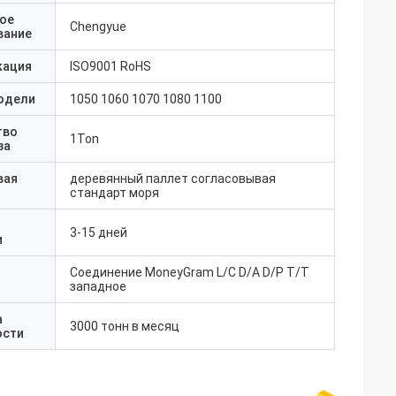
ое
Chengyue
вание
кация
ISO9001 RoHS
одели
1050 1060 1070 1080 1100
тво
1Ton
за
вая
деревянный паллет согласовывая
стандарт моря
3-15 дней
и
Соединение MoneyGram L/C D/A D/P T/T
западное
а
3000 тонн в месяц
ости