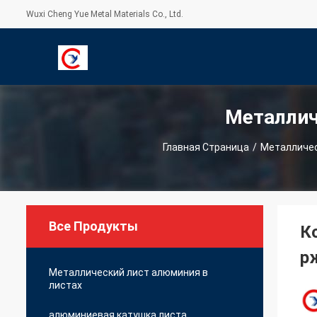
Wuxi Cheng Yue Metal Materials Co., Ltd.
Металлич
С
Главная Страница
/
Металличес
Все Продукты
К
р
Металлический лист алюминия в
листах
алюминиевая катушка листа