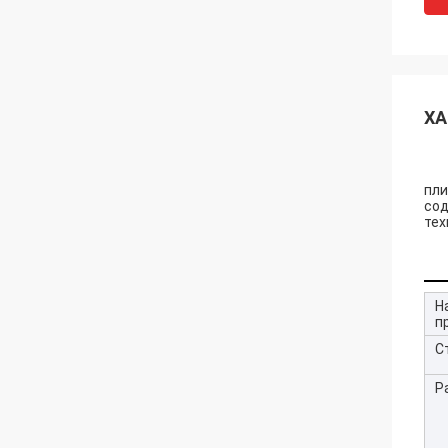
ХА
пли
сод
тех
Н
п
С
Р