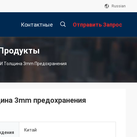
Russian
Контактные
Отправить Запрос
 Продукты
Данные
描
х И Толщина 3mm Предохранения
述
щина 3mm предохранения
Китай
ждения