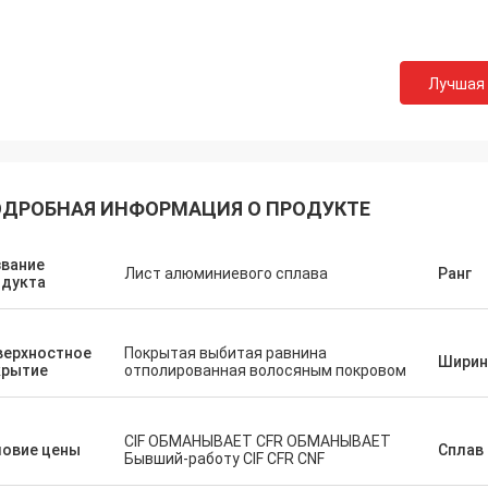
Лучшая
ДРОБНАЯ ИНФОРМАЦИЯ О ПРОДУКТЕ
звание
Лист алюминиевого сплава
Ранг
одукта
верхностное
Покрытая выбитая равнина
Ширин
крытие
отполированная волосяным покровом
CIF ОБМАНЫВАЕТ CFR ОБМАНЫВАЕТ
ловие цены
Сплав 
Бывший-работу CIF CFR CNF