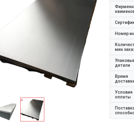
Фирменн
наимено
Сертифи
Номер м
Количес
мин зака
Упаковы
детали
Время
доставк
Условия
оплаты
Поставк
способн