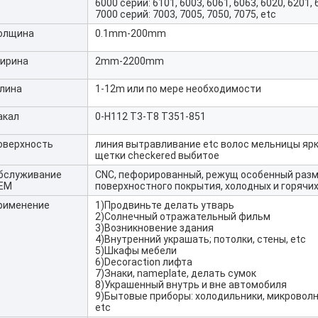
6000 серий: 6101, 6003, 6061, 6063, 6020, 6201, 
7000 серий: 7003, 7005, 7050, 7075, etc
олщина
0.1mm-200mm
ирина
2mm-2200mm
лина
1-12m или по мере необходимости
акал
0-H112 T3-T8 T351-851
оверхность
линия вытравливание etc волос мельницы яр
щетки checkered выбитое
бслуживание
CNC, пефорированный, режущ особенный разм
EM
поверхностного покрытия, холодных и горячи
рименение
1)Продвиньте делать утварь
2)Солнечный отражательный фильм
3)Возникновение здания
4)Внутренний украшать; потолки, стены, etc
5)Шкафы мебели
6)Decoraction лифта
7)Знаки, nameplate, делать сумок
8)Украшенный внутрь и вне автомобиля
9)Бытовые приборы: холодильники, микроволн
etc