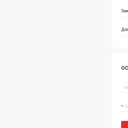
За
Дл
ОС