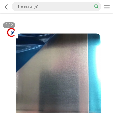
2
/
2