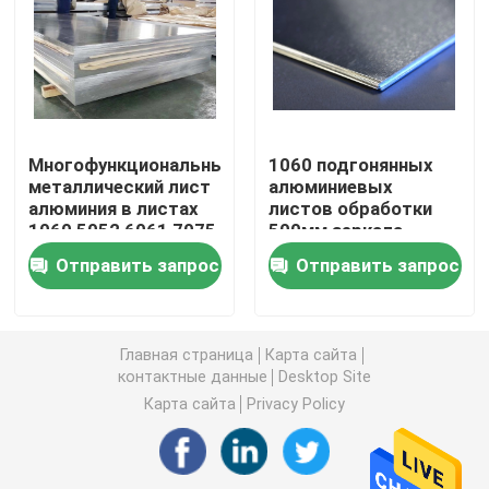
Алюминиевая круглая труба
Алюминиевый круглый бар
Многофункциональный
1060 подгонянных
металлический лист
алюминиевых
Лист углерода стальной
алюминия в листах
листов обработки
1060 5052 6061 7075
500мм зеркала
на воздушные судн
металла
Алюминиевая квадратная трубка
Отправить запрос
Отправить запрос
0.3-430mm 0.2-
200mm
Тонкие алюминиевые прокладки
Главная страница
Карта сайта
контактные данные
Desktop Site
круглый алюминиевый лист
Карта сайта
Privacy Policy
Алюминиевая трубка катушки