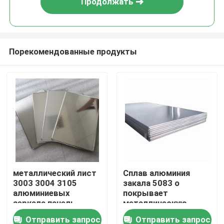
Продолжать
Порекомендованные продукты
Дом
металлический лист
Сплав алюминия
3003 3004 3105
закала 5083 o
Товары
алюминиевых
покрывает
зеркала панель
металлическую
плиты 0,05 до
ширину 100-2600mm
Отправить запрос
Отправить запрос
Видео
200mm
финиша мельницы